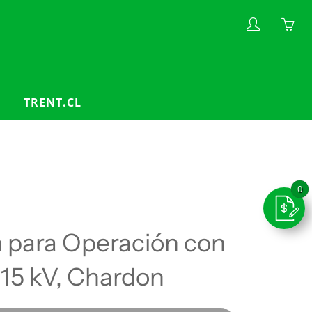
My
Yo
account
ha
0
ite
TRENT.CL
in
yo
car
 para Operación con
 15 kV, Chardon