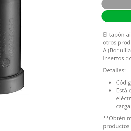
OHIO BRASS
Descargadores
REPROEL
Estructuras, postes y anclas
Herramientas y maquinaria
Switches y fusibles
El tapón a
otros produ
A (Boquilla
Insertos do
Detalles:
Códig
Está d
eléct
carga
**Obtén má
productos