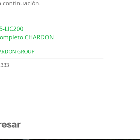
a continuación.
5-LIC200
Completo CHARDON
ARDON GROUP
2333
resar