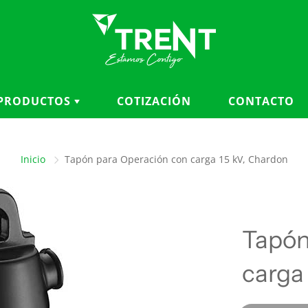
PRODUCTOS
COTIZACIÓN
CONTACTO
CATEGORÍAS
MARCAS
Inicio
Tapón para Operación con carga 15 kV, Chardon
Accesorios para cables
3M
Aisladores
ANDERSON FARGO
Aterramiento y seguridad
BRONAL
eléctrica
BURNDY
Tapón
Balizas, cubiertas y
CHANCE
protección
CHARDON
carga
Conductores y fibra óptica
KELLEMS
Conectores, herrajes y
KLEIN TOOLS
ferretería