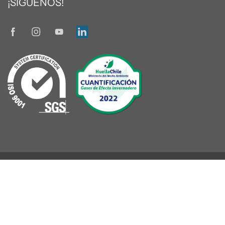
¡SÍGUENOS!
© 2026
TRENT
|
Diseñado por www.oneseller.cl