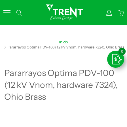
Skip
to
Search
Content
Inicio
Pararrayos Optima PDV-100 (12 kV Vnom, hardware 7324), Ohio Brass
Pararrayos Optima PDV-100
(12 kV Vnom, hardware 7324),
Ohio Brass