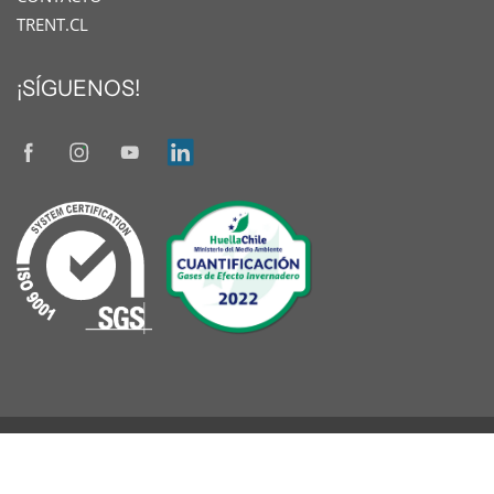
TRENT.CL
¡SÍGUENOS!
© 2026
TRENT
|
Diseñado por www.oneseller.cl