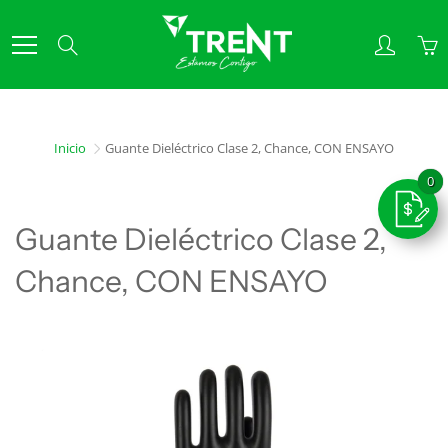
Skip
to
Search
Content
Inicio
Guante Dieléctrico Clase 2, Chance, CON ENSAYO
Guante Dieléctrico Clase 2,
Chance, CON ENSAYO