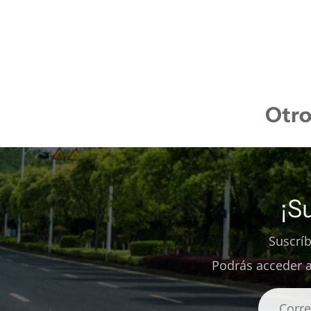
Otro
¡S
Suscrí
Podrás acceder a