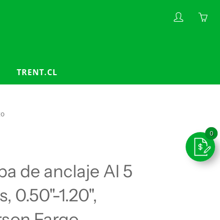
My
Yo
account
ha
0
ite
TRENT.CL
in
yo
car
go
a de anclaje Al 5
, 0.50"-1.20",
son Fargo