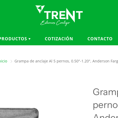
PRODUCTOS
COTIZACIÓN
CONTACTO
CATEGORÍAS
MARCAS
nicio
Grampa de anclaje Al 5 pernos, 0.50"-1.20", Anderson Far
Accesorios para cables
3M
Aisladores
ANDERSON FARGO
Aterramiento y seguridad
BRONAL
eléctrica
BURNDY
Gramp
Balizas, cubiertas y
CHANCE
protección
CHARDON
pernos
Conductores y fibra óptica
KELLEMS
Conectores, herrajes y
Ander
KLEIN TOOLS
ferretería