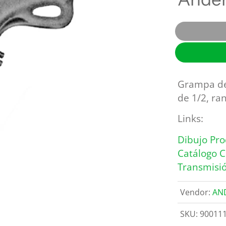
OHIO BRASS
Descargadores
REPROEL
Estructuras, postes y anclas
Herramientas y maquinaria
Switches y fusibles
Grampa de 
de 1/2, ra
Links:
Dibujo Pro
Catálogo 
Transmisi
Vendor:
AN
SKU:
90011