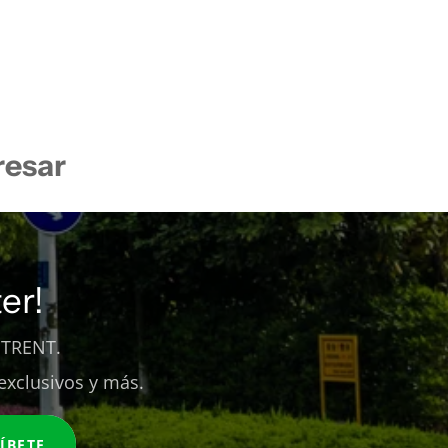
resar
er!
 TRENT.
exclusivos y más.
ÍBETE