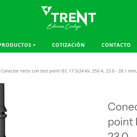
PRODUCTOS
COTIZACIÓN
CONTACTO
CATEGORÍAS
MARCAS
Conector recto con test point IEC 17.5/24 kV, 250 A, 23.0 - 28.1 m
Accesorios para cables
3M
Aisladores
ANDERSON FARGO
Aterramiento y seguridad
BRONAL
eléctrica
BURNDY
Conec
Balizas, cubiertas y
CHANCE
protección
CHARDON
point 
Conductores y fibra óptica
KELLEMS
Conectores, herrajes y
23.0 
KLEIN TOOLS
ferretería