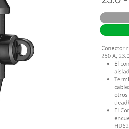
OHIO BRASS
Descargadores
REPROEL
Estructuras, postes y anclas
Herramientas y maquinaria
Switches y fusibles
Conector r
250 A, 23.
El co
aisla
Termi
cable
otros
deadb
El Co
encue
HD629