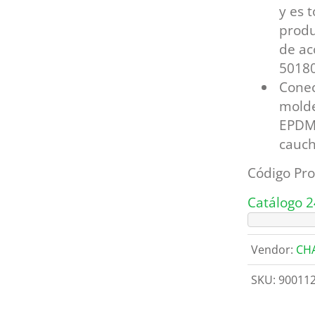
y es 
produ
de ac
50180
Conec
molde
EPDM 
cauch
Código Pro
Catálogo 
Vendor:
CH
SKU:
90011