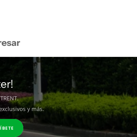
resar
er!
 TRENT.
exclusivos y más.
ÍBETE