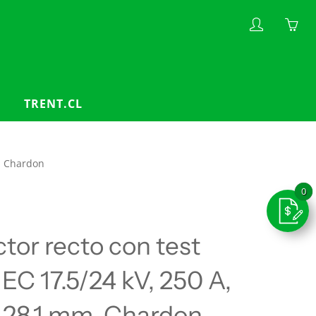
My
Yo
account
ha
0
ite
TRENT.CL
in
yo
car
m, Chardon
tor recto con test
IEC 17.5/24 kV, 250 A,
- 28.1 mm, Chardon