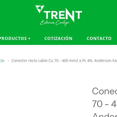
PRODUCTOS
COTIZACIÓN
CONTACTO
CATEGORÍAS
MARCAS
cio
Conector recto cable Cu 70 - 400 mm2 a PL 4N, Anderson-Fa
Accesorios para cables
3M
Aisladores
ANDERSON FARGO
Aterramiento y seguridad
BRONAL
eléctrica
BURNDY
Conec
Balizas, cubiertas y
CHANCE
protección
CHARDON
70 - 
Conductores y fibra óptica
KELLEMS
Conectores, herrajes y
Ander
KLEIN TOOLS
ferretería