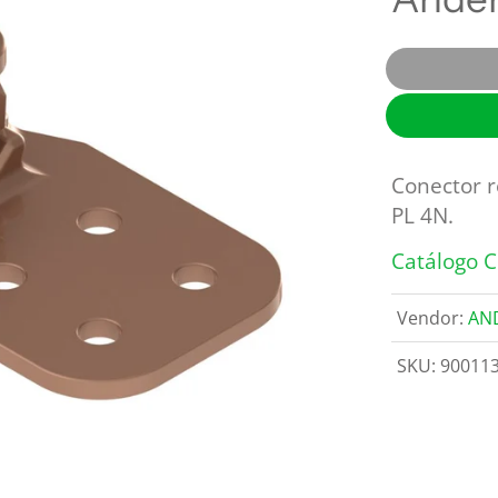
OHIO BRASS
Descargadores
REPROEL
Estructuras, postes y anclas
Herramientas y maquinaria
Switches y fusibles
Conector r
PL 4N.
Catálogo C
Vendor:
AN
SKU:
90011