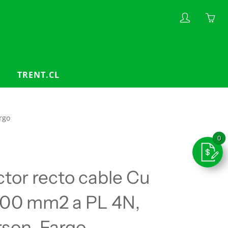
My
Yo
account
ha
0
ite
TRENT.CL
in
yo
car
rgo
tor recto cable Cu
400 mm2 a PL 4N,
son-Fargo