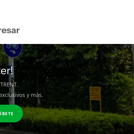
resar
er!
 TRENT.
exclusivos y más.
ÍBETE