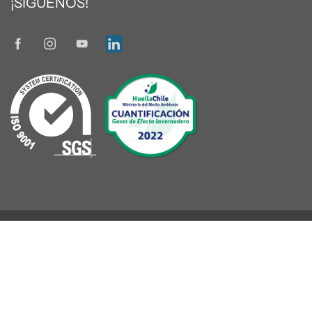
¡SÍGUENOS!
© 2026
TRENT
|
Diseñado por www.oneseller.cl