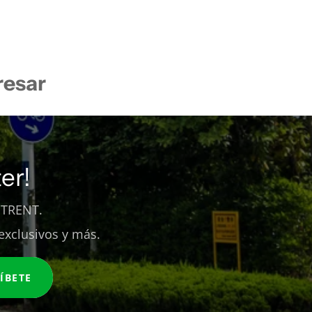
resar
er!
 TRENT.
exclusivos y más.
ÍBETE