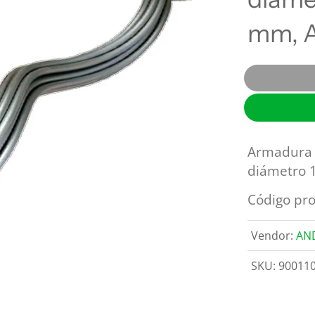
OHIO BRASS
Descargadores
mm, A
REPROEL
Estructuras, postes y anclas
Herramientas y maquinaria
Switches y fusibles
Armadura 
diámetro 
Código pro
Vendor:
AN
SKU:
90011