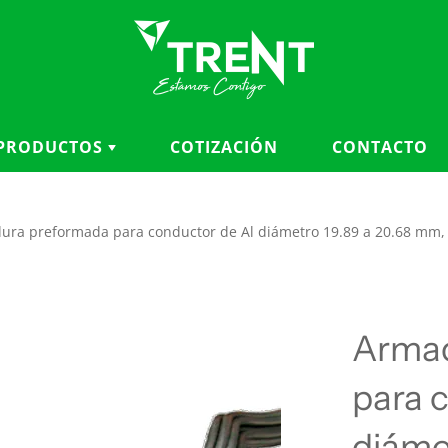
PRODUCTOS
COTIZACIÓN
CONTACTO
CATEGORÍAS
MARCAS
ura preformada para conductor de Al diámetro 19.89 a 20.68 mm,
Accesorios para cables
3M
Aisladores
ANDERSON FARGO
Aterramiento y seguridad
BRONAL
eléctrica
BURNDY
Armad
Balizas, cubiertas y
CHANCE
protección
CHARDON
para 
Conductores y fibra óptica
KELLEMS
Conectores, herrajes y
diáme
KLEIN TOOLS
ferretería