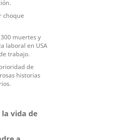
ción.
or choque
e 300 muertes y
rza laboral en USA
de trabajo.
prioridad de
rosas historias
ios.
 la vida de
adre a