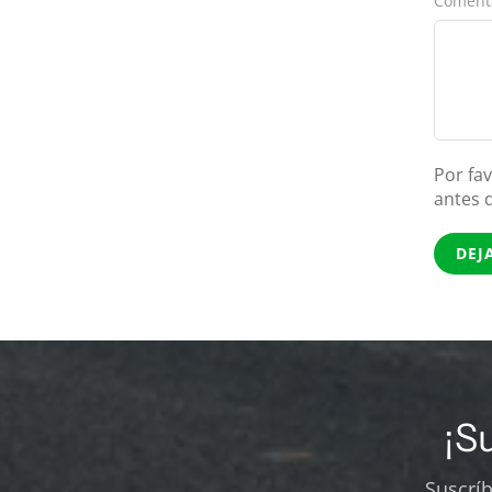
Coment
Por fa
antes 
DEJ
¡S
Suscrí