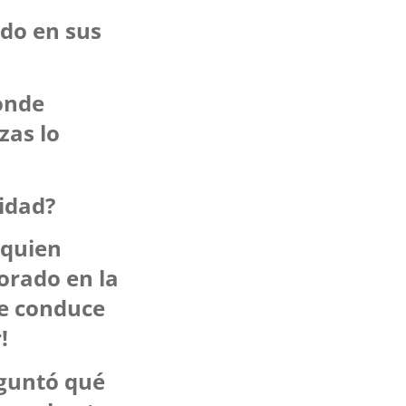
ido en sus
donde
zas lo
cidad?
(quien
orado en la
ue conduce
!
guntó qué