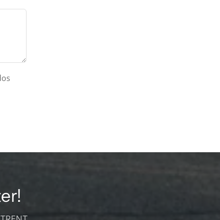
dos
er!
 TRENT.