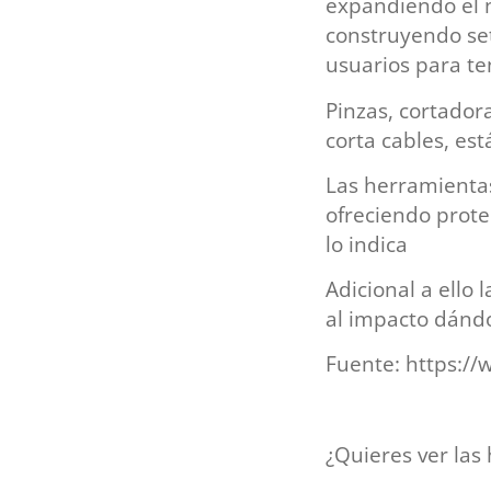
expandiendo el n
construyendo set
usuarios para te
Pinzas, cortador
corta cables, es
Las herramienta
ofreciendo prot
lo indica
Adicional a ello
al impacto dándo
Fuente: https://
¿Quieres ver la