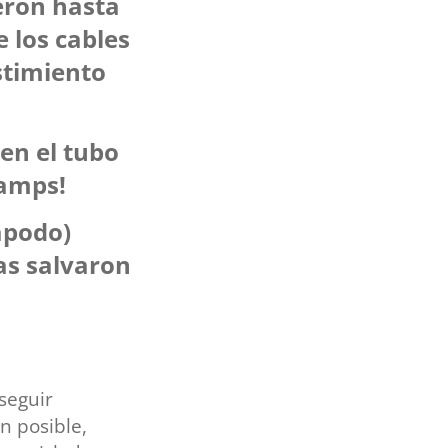
eron hasta
 los cables
stimiento
en el tubo
0amps!
 apodo)
as salvaron
seguir
n posible,