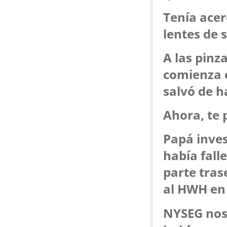
Tenía acer
lentes de 
A las pinz
comienza e
salvó de 
Ahora, te 
Papá inves
había fall
parte tras
al HWH en 
NYSEG nos