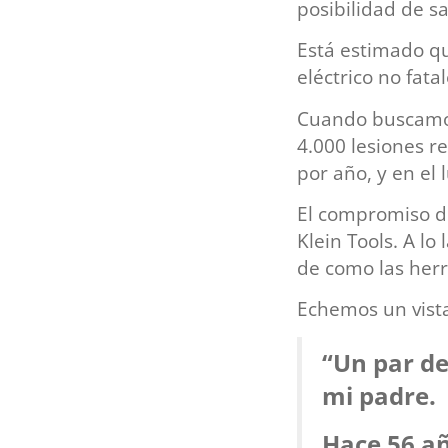
posibilidad de sa
Está estimado qu
eléctrico no fat
Cuando buscamos 
4.000 lesiones re
por año, y en el
El compromiso de
Klein Tools. A l
de como las herr
Echemos un vista
“
Un par de
mi padre.
Hace 56 añ