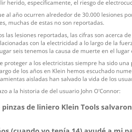
lir herido, específicamente, el riesgo de electrocu
ferretería
OHIO BRASS
Descargadores
e al año ocurren alrededor de 30.000 lesiones p
REPROEL
Estructuras, postes y anclas
ales, muchas de estas no son reportadas.
Herramientas y maquinaria
Switches y fusibles
las lesiones reportadas, las cifras son acerca d
lacionadas con la electricidad a lo largo de la fue
 lugar seis tenemos la causa de muerte en el lugar 
 proteger a los electricistas siempre ha sido una 
o largo de los años en Klein hemos escuchado nume
amientas aisladas han salvado la vida de los usuar
zo a la historia de del usuario John O'Connor:
 pinzas de liniero Klein Tools salvaron
os (cuando yo tenía 14) ayudé a mi p