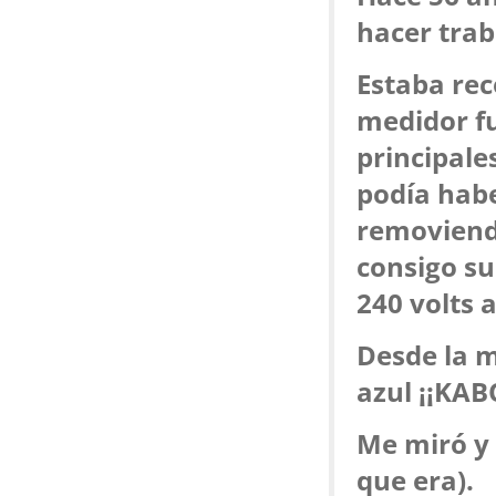
hacer trab
Estaba rec
medidor fu
principale
podía habe
removiendo
consigo su
240 volts 
Desde la m
azul ¡¡KA
Me miró y 
que era).