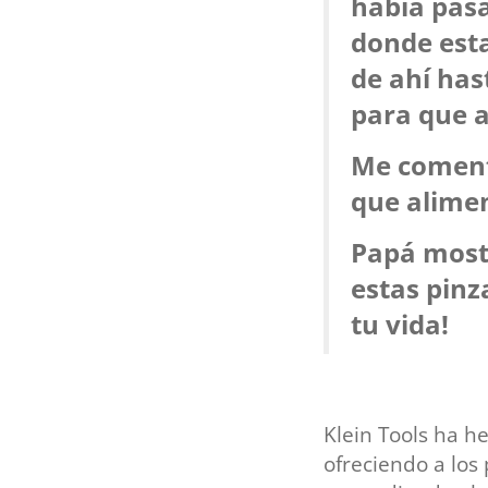
había pasa
donde esta
de ahí has
para que a
Me comenta
que alime
Papá mostr
estas pinz
tu vida!
Klein Tools ha h
ofreciendo a los 